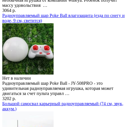
необычная игрушка от компании Wineya. Ребенок получит
массу удовольствия …
3064 р.
Радиоуправляемый шар Poke Ball влагозащита (езда по снегу и
воде, 9 см, светится)
Нет в наличии
Радиоуправляемый шар Poke Ball - JY-508PRO - это
удивительная радиоуправляемая игрушка, которая может
двигаться за счет пульта управл …
3202 р.
Большой самосвал карьерный радиоуправляемый (74 см, звук,
аккум.)