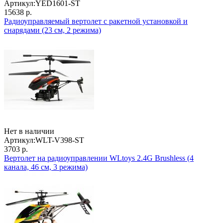
Артикул:
YED1601-ST
15638 р.
Радиоуправляемый вертолет с ракетной установкой и
снарядами (23 см, 2 режима)
Нет в наличии
Артикул:
WLT-V398-ST
3703 р.
Вертолет на радиоуправлении WLtoys 2.4G Brushless (4
канала, 46 см, 3 режима)