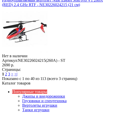
Радиоуправляемый вертолет Nine Eagles Solo Pro V1 260A
(RED) 2.4 GHz RTF - NE30226024215 (21 см)
Нет в наличии
Артикул:
NE30226024215(260A) - ST
2690 р.
Страницы:
1
2
3
>
>|
Показано с 1 по 40 из 113 (всего 3 страниц)
Каталог товаров
Популярные товары
Джипы и внедорожники
Грузовики и спецтехника
Вертолеты игрушки
Танки игрушки