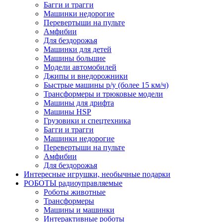
Багги и трагги
Машинки недорогие
Перевертыши на пульте
Амфибии
Для бездорожья
Машинки для детей
Машины большие
Модели автомобилей
Джипы и внедорожники
Быстрые машины р/у (более 15 км/ч)
Трансформеры и трюковые модели
Машины для дрифта
Машины HSP
Грузовики и спецтехника
Багги и трагги
Машинки недорогие
Перевертыши на пульте
Амфибии
Для бездорожья
Интересные игрушки, необычные подарки
РОБОТЫ радиоуправляемые
Роботы животные
Трансформеры
Машины и машинки
Интерактивные роботы