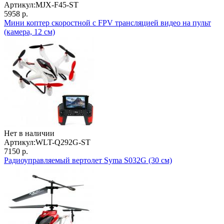
Артикул:
MJX-F45-ST
5958 р.
Мини коптер скоростной с FPV трансляцией видео на пульт
(камера, 12 см)
Нет в наличии
Артикул:
WLT-Q292G-ST
7150 р.
Радиоуправляемый вертолет Syma S032G (30 см)