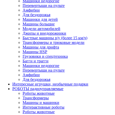
Машинки недорогие
Перевертыши на пульте
Амфибии
Для бездорожья
Машинки для детей
Машины большие
Модели автомобилей
Джипы и внедорожники
Быстрые машины р/у (более 15 км/ч)
Трансформеры и трюковые модели
Машины для дрифта
Машины HSP
Грузовики и спецтехника
Багги и трагги
Машинки недорогие
Перевертыши на пульте
Амфибии
Для бездорожья
Интересные игрушки, необычные подарки
РОБОТЫ радиоуправляемые
Роботы животные
Трансформеры
Машины и машинки
Интерактивные роботы
Роботы животные