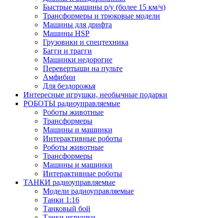
Быстрые машины р/у (более 15 км/ч)
Трансформеры и трюковые модели
Машины для дрифта
Машины HSP
Грузовики и спецтехника
Багги и трагги
Машинки недорогие
Перевертыши на пульте
Амфибии
Для бездорожья
Интересные игрушки, необычные подарки
РОБОТЫ радиоуправляемые
Роботы животные
Трансформеры
Машины и машинки
Интерактивные роботы
Роботы животные
Трансформеры
Машины и машинки
Интерактивные роботы
ТАНКИ радиоуправляемые
Модели радиоуправляемые
Танки 1:16
Танковый бой
Танки игрушки