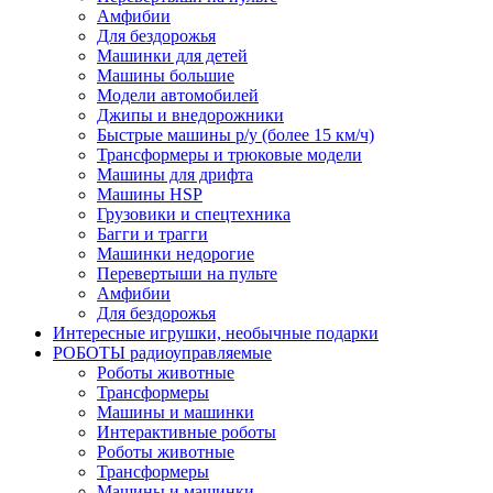
Амфибии
Для бездорожья
Машинки для детей
Машины большие
Модели автомобилей
Джипы и внедорожники
Быстрые машины р/у (более 15 км/ч)
Трансформеры и трюковые модели
Машины для дрифта
Машины HSP
Грузовики и спецтехника
Багги и трагги
Машинки недорогие
Перевертыши на пульте
Амфибии
Для бездорожья
Интересные игрушки, необычные подарки
РОБОТЫ радиоуправляемые
Роботы животные
Трансформеры
Машины и машинки
Интерактивные роботы
Роботы животные
Трансформеры
Машины и машинки