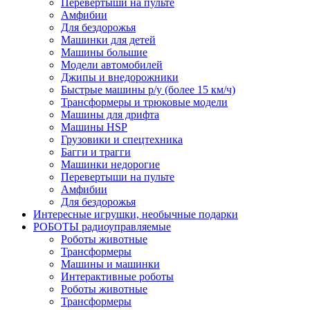
Перевертыши на пульте
Амфибии
Для бездорожья
Машинки для детей
Машины большие
Модели автомобилей
Джипы и внедорожники
Быстрые машины р/у (более 15 км/ч)
Трансформеры и трюковые модели
Машины для дрифта
Машины HSP
Грузовики и спецтехника
Багги и трагги
Машинки недорогие
Перевертыши на пульте
Амфибии
Для бездорожья
Интересные игрушки, необычные подарки
РОБОТЫ радиоуправляемые
Роботы животные
Трансформеры
Машины и машинки
Интерактивные роботы
Роботы животные
Трансформеры