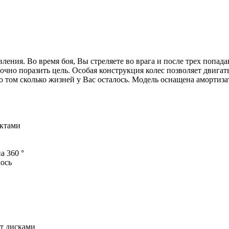
ения. Во время боя, Вы стреляете во врага и после трех попадан
чно поразить цель. Особая конструкция колес позволяет двигать
ом сколько жизней у Вас осталось. Модель оснащена амортизат
ектами
а 360 °
ось
ет дисками