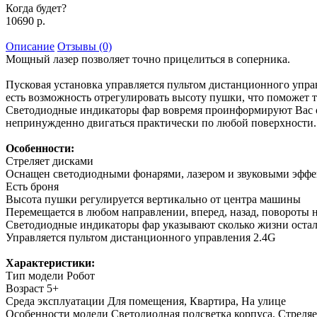
Когда будет?
10690 р.
Описание
Отзывы (0)
Мощный лазер позволяет точно прицелиться в соперника.
Пусковая установка управляется пультом дистанционного управл
есть возможность отрегулировать высоту пушки, что поможет то
Светодиодные индикаторы фар вовремя проинформируют Вас о т
непринужденно двигаться практически по любой поверхности.
Особенности:
Стреляет дисками
Оснащен светодиодными фонарями, лазером и звуковыми эфф
Есть броня
Высота пушки регулируется вертикально от центра машины
Перемещается в любом направлении, вперед, назад, повороты н
Светодиодные индикаторы фар указывают сколько жизни остал
Управляется пультом дистанционного управления 2.4G
Характеристики:
Тип модели
Робот
Возраст
5+
Среда эксплуатации
Для помещения, Квартира, На улице
Особенности модели
Светодиодная подсветка корпуса, Стреля