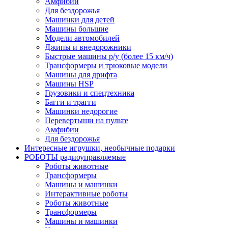
Амфибии
Для бездорожья
Машинки для детей
Машины большие
Модели автомобилей
Джипы и внедорожники
Быстрые машины р/у (более 15 км/ч)
Трансформеры и трюковые модели
Машины для дрифта
Машины HSP
Грузовики и спецтехника
Багги и трагги
Машинки недорогие
Перевертыши на пульте
Амфибии
Для бездорожья
Интересные игрушки, необычные подарки
РОБОТЫ радиоуправляемые
Роботы животные
Трансформеры
Машины и машинки
Интерактивные роботы
Роботы животные
Трансформеры
Машины и машинки