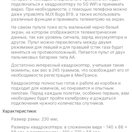
подключаться к квадрокоптеру по 5G WiFi и принимать
видео. При необходимости, с помощью телефона можно
даже управлять MJX Bugs B19, а также использовать
различные функции и принимать телеметрию на экран.
На самом пульте тоже есть маленький черно-белый
экран, на котором отображаются телеметрические
данные, так как уровень сигнала, заряд аккумулятора и
другое. Пульт можно переключать между двумя
режимами для левшей и для правшей (стик газа будет
меняться на противоположный). Питается пульт от двух
пальчиковых батареек типа АА.
Достаточно интересный квадрокоптер, учитывая такие
моменты, как вес в 245 граммов, что освобождает его от
необходимости регистрации в МинТрансе.
Квадрокоптер полностью готов к работе из коробки и
подходит для новичков, но понравится и опытным
пилотам. Перед каждым полетом, особенно первым, вам
необходимо будет пройти калибровку и дождаться
подключения нужного количества спутников.
Характеристики:
Размер рамы: 230 мм;
Размеры квадрокоптера: в сложенном виде - 140 x 86 x
56 мм, в разложенном - 310 х 270 х 56 мм;