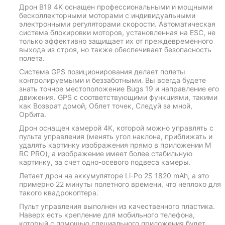
Дрон B19 4K оснащен профессиональными и мощными
бесколлекторными моторами с индивидуальными
электронными регуляторами скорости. Автоматическая
система блокировки моторов, установленная на ESC, не
только эффективно защищает их от преждевременного
выхода из строя, но также обеспечивает безопасность
полета.
Система GPS позиционирования делает полеты
контролируемыми и беззаботными. Вы всегда будете
знать точное местоположение Bugs 19 и направление его
движения. GPS с соответствующими функциями, такими
как Возврат домой, Облет точек, Следуй за мной,
Орбита.
Дрон оснащен камерой 4K, которой можно управлять с
пульта управления (менять угол наклона, приближать и
удалять картинку изображения прямо в приложении M
RC PRO), а изображение имеет более стабильную
картинку, за счет одно-осевого подвеса камеры.
Летает дрон на аккумуляторе Li-Po 2S 1820 mAh, а это
примерно 22 минуты полетного времени, что неплохо для
такого квадрокоптера.
Пульт управления выполнен из качественного пластика.
Наверх есть крепление для мобильного телефона,
который с помощью специального приложения будет