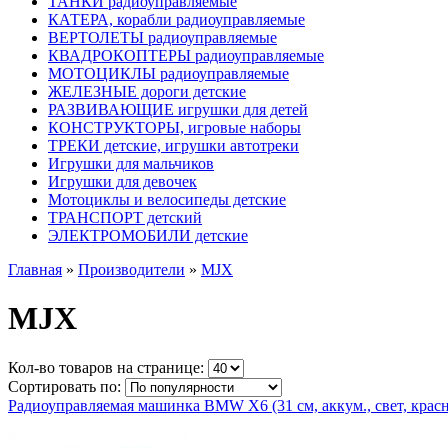
ТАНКИ радиоуправляемые
КАТЕРА, корабли радиоуправляемые
ВЕРТОЛЕТЫ радиоуправляемые
КВАДРОКОПТЕРЫ радиоуправляемые
МОТОЦИКЛЫ радиоуправляемые
ЖЕЛЕЗНЫЕ дороги детские
РАЗВИВАЮЩИЕ игрушки для детей
КОНСТРУКТОРЫ, игровые наборы
ТРЕКИ детские, игрушки автотреки
Игрушки для мальчиков
Игрушки для девочек
Мотоциклы и велосипеды детские
ТРАНСПОРТ детский
ЭЛЕКТРОМОБИЛИ детские
Главная
»
Производители
»
MJX
MJX
Кол-во товаров на странице:
Сортировать по:
Радиоуправляемая машинка BMW X6 (31 см, аккум., свет, красн