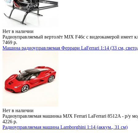
Нет в наличии
Радиоуправляемый вертолёт MJX F46c с видеокамерой имеет кл
7469 р.
Машина радиоуправляемая Феррари LaFerrari 1:14 (33 см, свето
Нет в наличии
Радиоуправляемая машинка MJX Ferrari LaFerrari 8512A - р/у мо
4226 р.
Радиоуправляемая машина Lamborghini 1:14 (аккум., 31 см)