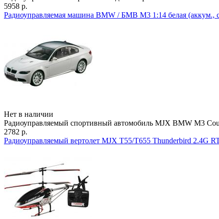
5958 р.
Радиоуправляемая машина BMW / БМВ M3 1:14 белая (аккум., св
Нет в наличии
Радиоуправляемый спортивный автомобиль MJX BMW M3 Coupe
2782 р.
Радиоуправляемый вертолет MJX T55/T655 Thunderbird 2.4G RT