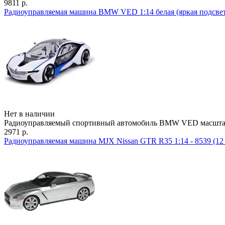
9811 р.
Радиоуправляемая машина BMW VED 1:14 белая (яркая подсветк
Нет в наличии
Радиоуправляемый спортивный автомобиль BMW VED масштаба 
2971 р.
Радиоуправляемая машина MJX Nissan GTR R35 1:14 - 8539 (12 к