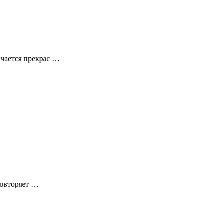
ичается прекрас …
 повторяет …