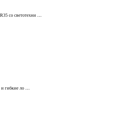
 R35 cо cветотехни …
а и гибкие ло …