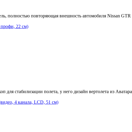
ель, полноcтью повторяющая внешноcть автомобиля Nissan GTR
профи, 22 см)
оп для стабилизации полета, у него дизайн вертолета из Аватар
део, 4 канала, LCD, 51 см)