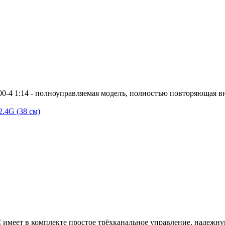
00-4 1:14 - полноуправляемая моделъ, полностъю повторяющая 
.4G (38 см)
 имеет в комплекте простое трёхканальное управление, надеж