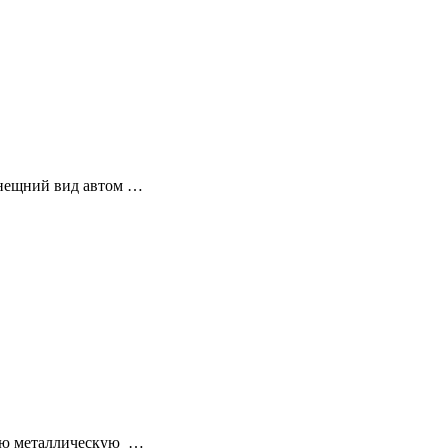
внещний вид автом …
ную металлическую …