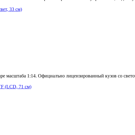
ет, 33 см)
 масштаба 1:14. Официалъно лицензированный кузов со свет
F (LCD, 71 см)