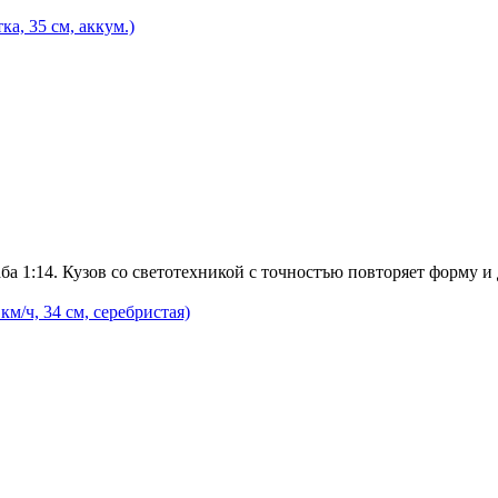
а, 35 см, аккум.)
1:14. Кузов со светотехникой с точностъю повторяет форму и
м/ч, 34 см, серебристая)