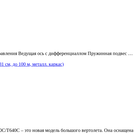
равления Ведущая ось с дифференциаллом Пружинная подвес …
м, до 100 м, металл. каркас)
0C/T640C – это новая модель большого вертолета. Она оснащен