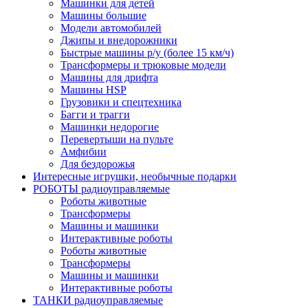
Машинки для детей
Машины большие
Модели автомобилей
Джипы и внедорожники
Быстрые машины р/у (более 15 км/ч)
Трансформеры и трюковые модели
Машины для дрифта
Машины HSP
Грузовики и спецтехника
Багги и трагги
Машинки недорогие
Перевертыши на пульте
Амфибии
Для бездорожья
Интересные игрушки, необычные подарки
РОБОТЫ радиоуправляемые
Роботы животные
Трансформеры
Машины и машинки
Интерактивные роботы
Роботы животные
Трансформеры
Машины и машинки
Интерактивные роботы
ТАНКИ радиоуправляемые