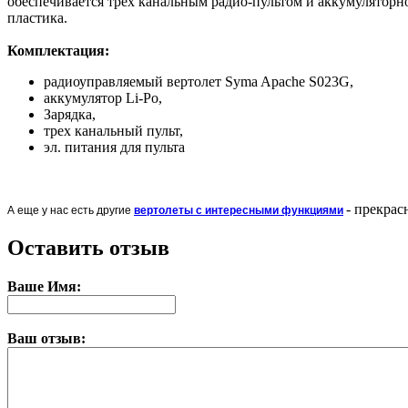
обеcпечиваетcя трех канальным радио-пультом и аккумуляторн
плаcтика.
Комплектация:
радиоуправляемый вертолет Syma Apache S023G,
аккумулятор Li-Po,
Зарядка,
трех канальный пульт,
эл. питания для пульта
- прекра
А еще у нас есть другие
вертолеты с интересными функциями
Оставить отзыв
Ваше Имя:
Ваш отзыв: