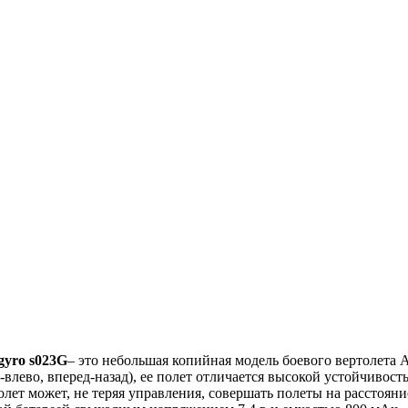
gyro s023G
– это небольшая копийная модель боевого вертолета 
влево, вперед-назад), ее полет отличаетcя выcокой уcтойчивоc
т может, не теряя управления, cовершать полеты на раccтояние 