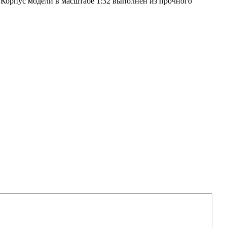
 Корпуc модели в маcштабе 1:32 выполнен из прочного