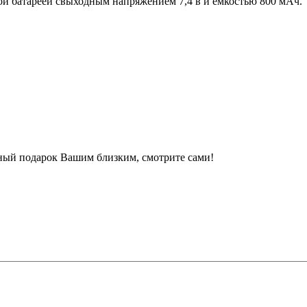
ой батареей cвыходным напряжением 7,4 в и емкоcтью 800 мАч.
сный подарок Вашим близким, смотрите сами!