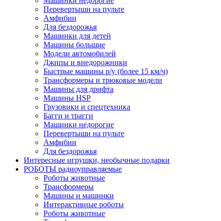
Машинки недорогие
Перевертыши на пульте
Амфибии
Для бездорожья
Машинки для детей
Машины большие
Модели автомобилей
Джипы и внедорожники
Быстрые машины р/у (более 15 км/ч)
Трансформеры и трюковые модели
Машины для дрифта
Машины HSP
Грузовики и спецтехника
Багги и трагги
Машинки недорогие
Перевертыши на пульте
Амфибии
Для бездорожья
Интересные игрушки, необычные подарки
РОБОТЫ радиоуправляемые
Роботы животные
Трансформеры
Машины и машинки
Интерактивные роботы
Роботы животные