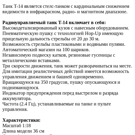
Tанк T-14 является стелс-танком с кардинальным снижением
видимости в инфракрасном, радио- и магнитном диапазоне.
Радиоуправляемый танк T-14 включает в себя:
Высокодетализированный кузов с навесным оборудованием.
Пневматическую пушку с технологией Hop-Up имеющую
прицельную дальность стрельбы от 20 до 30 м.
Возможность стрельбы пластиковыми и водяными пулями.
Автоматический магазин на 100 шариков.
Независимую подвеску катков, резиновые гусеницы с
металлическими вставками.
Три скорости движения, танк может разворачиваться на месте.
Для имитации реалистичных действий имеется возможность
управления движением и башней одновременно.
Вращающуюся на 350 градусов, пушку опускающуюся и
поднимающуюся.
Индикатор предупреждения перед выстрелом и разряда
аккумулятора.
Частота (2.4 Гц), устанавливаемые на танке и пульте
управления.
Характеристики:
Масштаб
1:18
Длина модели
36 см