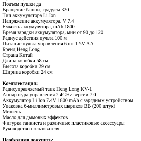
Подъем пушки
да
Вращение башни, градусы
320
Тип аккумулятора
Li-Ion
Напряжение аккумулятора, V
7,4
Емкость аккумулятора, mAh
1800
Время зарядки аккумулятора, мин
от 90 до 120
Радиус действия пульта
100 м
Питание пульта управления
6 шт 1.5V AA
Бренд
Heng Long
Страна
Китай
Длина коробки
58 см
Высота коробки
29 см
Ширина коробки
24 см
Комплектация:
Радиоуправляемый танк Heng Long KV-1
Аппаратура управления 2.4GHz версии 7.0
Аккумулятор Li-Ion 7.4V 1800 mAh с зарядным устройством
Упаковка 6-миллиметровых шариков ВВ (200 штук)
Мишень
Масло для дымовых эффектов
Фигурка танкиста и различные пластиковые аксессуары
Руководство пользователя
Необходимо докупить: