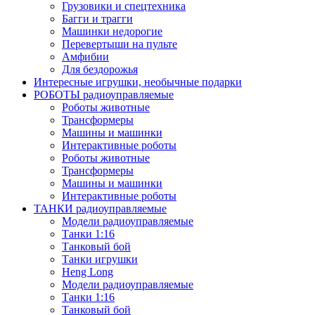
Грузовики и спецтехника
Багги и трагги
Машинки недорогие
Перевертыши на пульте
Амфибии
Для бездорожья
Интересные игрушки, необычные подарки
РОБОТЫ радиоуправляемые
Роботы животные
Трансформеры
Машины и машинки
Интерактивные роботы
Роботы животные
Трансформеры
Машины и машинки
Интерактивные роботы
ТАНКИ радиоуправляемые
Модели радиоуправляемые
Танки 1:16
Танковый бой
Танки игрушки
Heng Long
Модели радиоуправляемые
Танки 1:16
Танковый бой