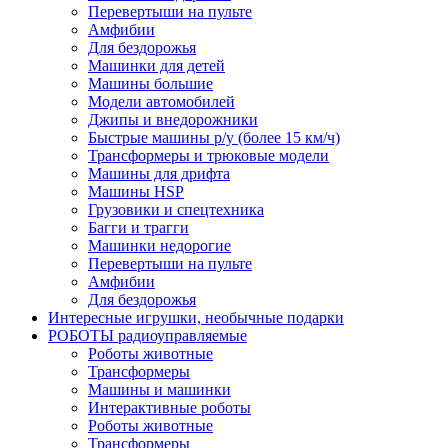
Перевертыши на пульте
Амфибии
Для бездорожья
Машинки для детей
Машины большие
Модели автомобилей
Джипы и внедорожники
Быстрые машины р/у (более 15 км/ч)
Трансформеры и трюковые модели
Машины для дрифта
Машины HSP
Грузовики и спецтехника
Багги и трагги
Машинки недорогие
Перевертыши на пульте
Амфибии
Для бездорожья
Интересные игрушки, необычные подарки
РОБОТЫ радиоуправляемые
Роботы животные
Трансформеры
Машины и машинки
Интерактивные роботы
Роботы животные
Трансформеры