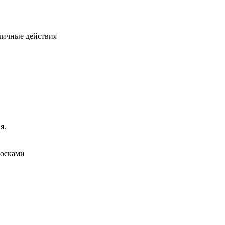
личные действия
я.
сосками