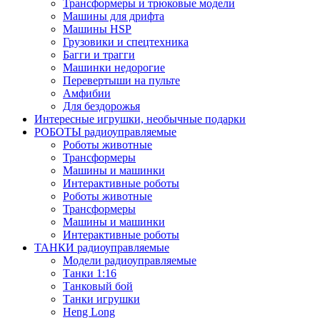
Трансформеры и трюковые модели
Машины для дрифта
Машины HSP
Грузовики и спецтехника
Багги и трагги
Машинки недорогие
Перевертыши на пульте
Амфибии
Для бездорожья
Интересные игрушки, необычные подарки
РОБОТЫ радиоуправляемые
Роботы животные
Трансформеры
Машины и машинки
Интерактивные роботы
Роботы животные
Трансформеры
Машины и машинки
Интерактивные роботы
ТАНКИ радиоуправляемые
Модели радиоуправляемые
Танки 1:16
Танковый бой
Танки игрушки
Heng Long