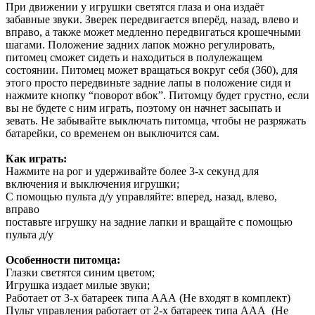
При движении у игрушки светятся глаза и она издаёт
забавные звуки. Зверек передвигается вперёд, назад, влево и
вправо, а также может медленно передвигаться крошечными
шагами. Положение задних лапок можно регулировать,
питомец сможет сидеть и находиться в полулежащем
состоянии. Питомец может вращаться вокруг себя (360), для
этого просто передвиньте задние лапы в положение сидя и
нажмите кнопку “поворот вбок”. Питомцу будет грустно, если
вы не будете с ним играть, поэтому он начнет засыпать и
зевать. Не забывайте выключать питомца, чтобы не разряжать
батарейки, со временем он выключится сам.
Как играть:
Нажмите на рог и удерживайте более 3-х секунд для
включения и выключения игрушки;
С помощью пульта д/у управляйте: вперед, назад, влево,
вправо
поставьте игрушку на задние лапки и вращайте с помощью
пульта д/у
Особенности питомца:
Глазки светятся синим цветом;
Игрушка издает милые звуки;
Работает от 3-х батареек типа ААА (Не входят в комплект)
Пульт управления работает от 2-х батареек типа ААА (Не