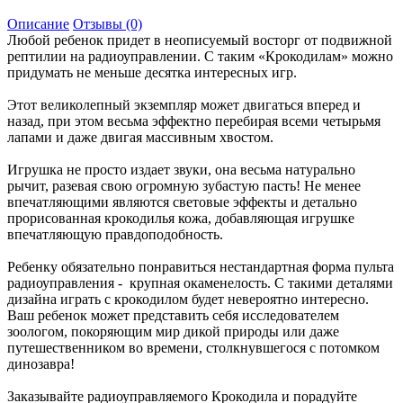
Описание
Отзывы (0)
Любой ребенок придет в неописуемый восторг от подвижной
рептилии на радиоуправлении. С таким «Крокодилам» можно
придумать не меньше десятка интересных игр.
Этот великолепный экземпляр может двигаться вперед и
назад, при этом весьма эффектно перебирая всеми четырьмя
лапами и даже двигая массивным хвостом.
Игрушка не просто издает звуки, она весьма натурально
рычит, разевая свою огромную зубастую пасть! Не менее
впечатляющими являются световые эффекты и детально
прорисованная крокодилья кожа, добавляющая игрушке
впечатляющую правдоподобность.
Ребенку обязательно понравиться нестандартная форма пульта
радиоуправления - крупная окаменелость. С такими деталями
дизайна играть с крокодилом будет невероятно интересно.
Ваш ребенок может представить себя исследователем
зоологом, покоряющим мир дикой природы или даже
путешественником во времени, столкнувшегося с потомком
динозавра!
Заказывайте радиоуправляемого Крокодила и порадуйте