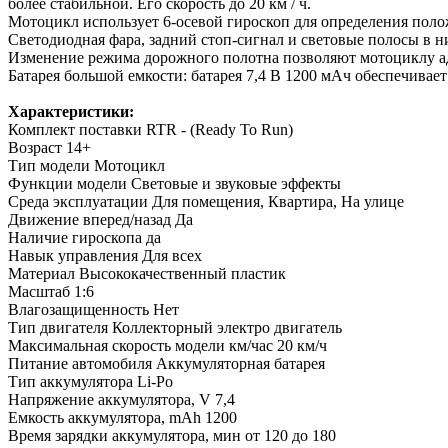
более стабильной. Его скорость до 20 км / ч.
Мотоцикл использует 6-осевой гироскоп для определения полож
Светодиодная фара, задний стоп-сигнал и световые полосы в н
Изменение режима дорожного полотна позволяют мотоциклу ада
Батарея большой емкости: батарея 7,4 В 1200 мАч обеспечивае
Характеристики:
Комплект поставки
RTR - (Ready To Run)
Возраст
14+
Тип модели
Мотоцикл
Функции модели
Световые и звуковые эффекты
Среда эксплуатации
Для помещения, Квартира, На улице
Движение вперед/назад
Да
Наличие гироскопа
да
Навык управления
Для всех
Материал
Высококачественный пластик
Масштаб
1:6
Влагозащищенность
Нет
Тип двигателя
Коллекторный электро двигатель
Максимальная скорость модели км/час
20 км/ч
Питание автомобиля
Аккумуляторная батарея
Тип аккумулятора
Li-Po
Напряжение аккумулятора, V
7,4
Емкость аккумулятора, mAh
1200
Время зарядки аккумулятора, мин
от 120 до 180