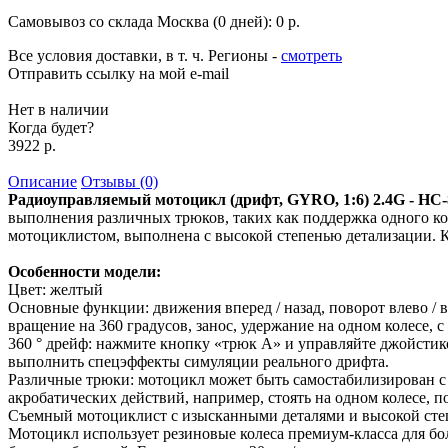
Самовывоз со склада Москва (0 дней):
0 р.
Все условия доставки, в т. ч. Регионы
-
смотреть
Отправить ссылку на мой e-mail
Нет в наличии
Когда будет?
3922 р.
Описание
Отзывы (0)
Радиоуправляемый мотоцикл (дрифт, GYRO, 1:6) 2.4G - 
выполнения различных трюков, таких как поддержка одного ко
мотоциклистом, выполнена с высокой степенью детализации. 
Особенности модели:
Цвет: желтый
Основные функции: движения вперед / назад, поворот влево / 
вращение на 360 градусов, занос, удержание на одном колесе, 
360 ° дрейф: нажмите кнопку «трюк А» и управляйте джойстик
выполнить спецэффекты симуляции реального дрифта.
Различные трюки: мотоцикл может быть самостабилизирован с
акробатических действий, например, стоять на одном колесе, п
Съемный мотоциклист с изысканными деталями и высокой сте
Мотоцикл использует резиновые колеса премиум-класса для бол