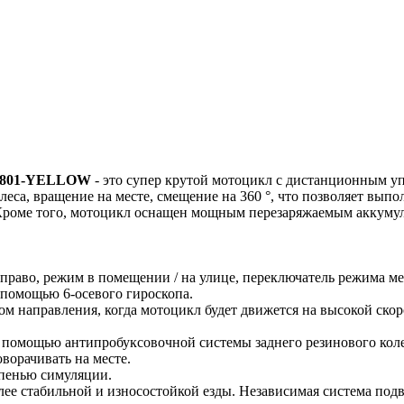
HC-801-YELLOW
- это супер крутой мотоцикл с дистанционным уп
леса, вращение на месте, смещение на 360 °, что позволяет вып
Кроме того, мотоцикл оснащен мощным перезаряжаемым аккумул
вправо, режим в помещении / на улице, переключатель режима м
с помощью 6-осевого гироскопа.
ом направления, когда мотоцикл будет движется на высокой ско
 помощью антипробуксовочной системы заднего резинового кол
оворачивать на месте.
пенью симуляции.
ее стабильной и износостойкой езды. Независимая система подв