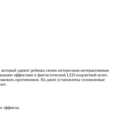
п, который удивит ребенка своим интересным интерактивным
ьными эффектами и фантастической LED-подсветкой колес.
таковать противников. На джип установлены силиконовые
лет.
ые эффекты.