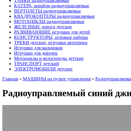
ТАНКИ радиоуправляемые
КАТЕРА, корабли радиоуправляемые
ВЕРТОЛЕТЫ радиоуправляемые
КВАДРОКОПТЕРЫ радиоуправляемые
МОТОЦИКЛЫ радиоуправляемые
ЖЕЛЕЗНЫЕ дороги детские
РАЗВИВАЮЩИЕ игрушки для детей
КОНСТРУКТОРЫ, игровые наборы
ТРЕКИ детские, игрушки автотреки
Игрушки для мальчиков
Игрушки для девочек
Мотоциклы и велосипеды детские
ТРАНСПОРТ детский
ЭЛЕКТРОМОБИЛИ детские
Главная
»
МАШИНЫ на пульте управления
»
Радиоуправляемый
Радиоуправляемый синий джип