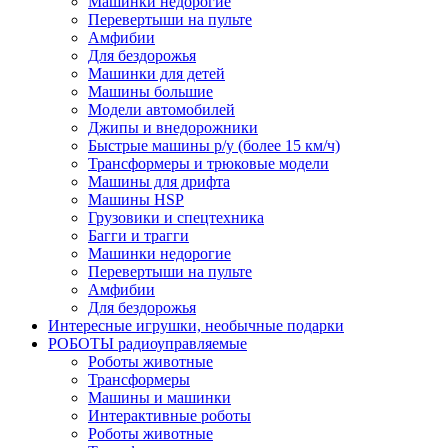
Машинки недорогие
Перевертыши на пульте
Амфибии
Для бездорожья
Машинки для детей
Машины большие
Модели автомобилей
Джипы и внедорожники
Быстрые машины р/у (более 15 км/ч)
Трансформеры и трюковые модели
Машины для дрифта
Машины HSP
Грузовики и спецтехника
Багги и трагги
Машинки недорогие
Перевертыши на пульте
Амфибии
Для бездорожья
Интересные игрушки, необычные подарки
РОБОТЫ радиоуправляемые
Роботы животные
Трансформеры
Машины и машинки
Интерактивные роботы
Роботы животные