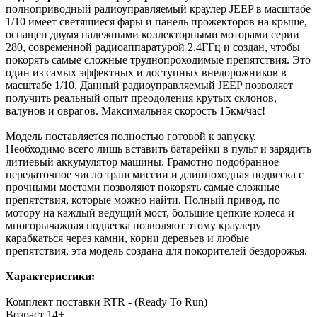
полноприводный радиоуправляемый краулер JEEP в масштабе
1/10 имеет светящиеся фары и панель прожекторов на крыше,
оснащен двумя надежными коллекторными моторами серии
280, современной радиоаппаратурой 2.4ГГц и создан, чтобы
покорять самые сложные труднопроходимые препятствия. Это
один из самых эффектных и доступных внедорожников в
масштабе 1/10. Данный радиоуправляемый JEEP позволяет
получить реальный опыт преодоления крутых склонов,
валунов и оврагов. Максимальная скорость 15км/час!
Модель поставляется полностью готовой к запуску.
Необходимо всего лишь вставить батарейки в пульт и зарядить
литиевый аккумулятор машины. Грамотно подобранное
передаточное число трансмиссии и длинноходная подвеска с
прочными мостами позволяют покорять самые сложные
препятствия, которые можно найти. Полный привод, по
мотору на каждый ведущий мост, большие цепкие колеса и
многорычажная подвеска позволяют этому краулеру
карабкаться через камни, корни деревьев и любые
препятствия, эта модель создана для покорителей бездорожья.
Характеристики:
Комплект поставки
RTR - (Ready To Run)
Возраст
14+