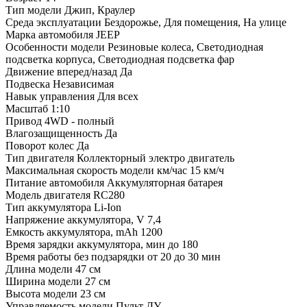
Тип модели
Джип, Краулер
Среда эксплуатации
Бездорожье, Для помещения, На улице
Марка автомобиля
JEEP
Особенности модели
Резиновые колеса, Светодиодная
подсветка корпуса, Светодиодная подсветка фар
Движение вперед/назад
Да
Подвеска
Независимая
Навык управления
Для всех
Масштаб
1:10
Привод
4WD - полный
Влагозащищенность
Да
Поворот колес
Да
Тип двигателя
Коллекторный электро двигатель
Максимальная скорость модели км/час
15 км/ч
Питание автомобиля
Аккумуляторная батарея
Модель двигателя
RC280
Тип аккумулятора
Li-Ion
Напряжение аккумулятора, V
7,4
Емкость аккумулятора, mAh
1200
Время зарядки аккумулятора, мин
до 180
Время работы без подзарядки
от 20 до 30 мин
Длина модели
47 см
Ширина модели
27 см
Высота модели
23 см
Управляемость модели
Пульт ДУ