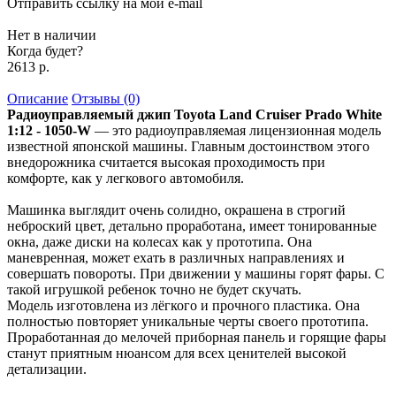
Отправить ссылку на мой e-mail
Нет в наличии
Когда будет?
2613 р.
Описание
Отзывы (0)
Радиоуправляемый джип Toyota Land Cruiser Prado White
1:12 - 1050-W
— это радиоуправляемая лицензионная модель
известной японской машины. Главным достоинством этого
внедорожника считается высокая проходимость при
комфорте, как у легкового автомобиля.
Машинка выглядит очень солидно, окрашена в строгий
неброский цвет, детально проработана, имеет тонированные
окна, даже диски на колесах как у прототипа. Она
маневренная, может ехать в различных направлениях и
совершать повороты. При движении у машины горят фары. С
такой игрушкой ребенок точно не будет скучать.
Модель изготовлена из лёгкого и прочного пластика. Она
полностью повторяет уникальные черты своего прототипа.
Проработанная до мелочей приборная панель и горящие фары
станут приятным нюансом для всех ценителей высокой
детализации.