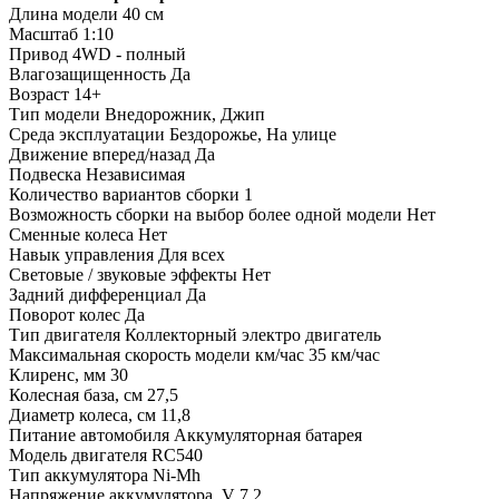
Длина модели
40 см
Масштаб
1:10
Привод
4WD - полный
Влагозащищенность
Да
Возраст
14+
Тип модели
Внедорожник, Джип
Среда эксплуатации
Бездорожье, На улице
Движение вперед/назад
Да
Подвеска
Независимая
Количество вариантов сборки
1
Возможность сборки на выбор более одной модели
Нет
Сменные колеса
Нет
Навык управления
Для всех
Световые / звуковые эффекты
Нет
Задний дифференциал
Да
Поворот колес
Да
Тип двигателя
Коллекторный электро двигатель
Максимальная скорость модели км/час
35 км/час
Клиренс, мм
30
Колесная база, см
27,5
Диаметр колеса, см
11,8
Питание автомобиля
Аккумуляторная батарея
Модель двигателя
RC540
Тип аккумулятора
Ni-Mh
Напряжение аккумулятора, V
7,2