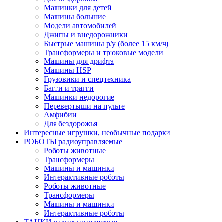
Машинки для детей
Машины большие
Модели автомобилей
Джипы и внедорожники
Быстрые машины р/у (более 15 км/ч)
Трансформеры и трюковые модели
Машины для дрифта
Машины HSP
Грузовики и спецтехника
Багги и трагги
Машинки недорогие
Перевертыши на пульте
Амфибии
Для бездорожья
Интересные игрушки, необычные подарки
РОБОТЫ радиоуправляемые
Роботы животные
Трансформеры
Машины и машинки
Интерактивные роботы
Роботы животные
Трансформеры
Машины и машинки
Интерактивные роботы
ТАНКИ радиоуправляемые