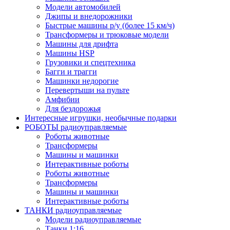
Модели автомобилей
Джипы и внедорожники
Быстрые машины р/у (более 15 км/ч)
Трансформеры и трюковые модели
Машины для дрифта
Машины HSP
Грузовики и спецтехника
Багги и трагги
Машинки недорогие
Перевертыши на пульте
Амфибии
Для бездорожья
Интересные игрушки, необычные подарки
РОБОТЫ радиоуправляемые
Роботы животные
Трансформеры
Машины и машинки
Интерактивные роботы
Роботы животные
Трансформеры
Машины и машинки
Интерактивные роботы
ТАНКИ радиоуправляемые
Модели радиоуправляемые
Танки 1:16