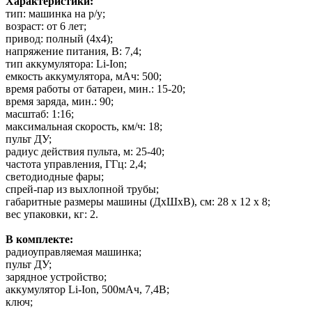
Характеристики:
тип: машинка на р/у;
возраст: от 6 лет;
привод: полный (4х4);
напряжение питания, В: 7,4;
тип аккумулятора: Li-Ion;
емкость аккумулятора, мАч: 500;
время работы от батареи, мин.: 15-20;
время заряда, мин.: 90;
масштаб: 1:16;
максимальная скорость, км/ч: 18;
пульт ДУ;
радиус действия пульта, м: 25-40;
частота управления, ГГц: 2,4;
светодиодные фары;
спрей-пар из выхлопной трубы;
габаритные размеры машины (ДхШхВ), см: 28 х 12 х 8;
вес упаковки, кг: 2.
В комплекте:
радиоуправляемая машинка;
пульт ДУ;
зарядное устройство;
аккумулятор Li-Ion, 500мАч, 7,4В;
ключ;