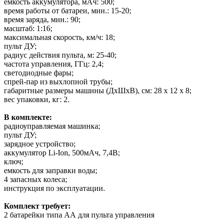
емкость аккумулятора, мАч: 500;
время работы от батареи, мин.: 15-20;
время заряда, мин.: 90;
масштаб: 1:16;
максимальная скорость, км/ч: 18;
пульт ДУ;
радиус действия пульта, м: 25-40;
частота управления, ГГц: 2,4;
светодиодные фары;
спрей-пар из выхлопной трубы;
габаритные размеры машины (ДхШхВ), см: 28 х 12 х 8;
вес упаковки, кг: 2.
В комплекте:
радиоуправляемая машинка;
пульт ДУ;
зарядное устройство;
аккумулятор Li-Ion, 500мАч, 7,4В;
ключ;
емкость для заправки воды;
4 запасных колеса;
инструкция по эксплуатации.
Комплект требует:
2 батарейки типа АА для пульта управления