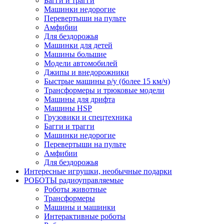
Багги и трагги
Машинки недорогие
Перевертыши на пульте
Амфибии
Для бездорожья
Машинки для детей
Машины большие
Модели автомобилей
Джипы и внедорожники
Быстрые машины р/у (более 15 км/ч)
Трансформеры и трюковые модели
Машины для дрифта
Машины HSP
Грузовики и спецтехника
Багги и трагги
Машинки недорогие
Перевертыши на пульте
Амфибии
Для бездорожья
Интересные игрушки, необычные подарки
РОБОТЫ радиоуправляемые
Роботы животные
Трансформеры
Машины и машинки
Интерактивные роботы