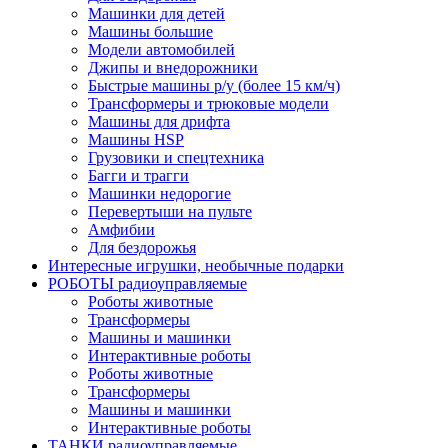
Машинки для детей
Машины большие
Модели автомобилей
Джипы и внедорожники
Быстрые машины р/у (более 15 км/ч)
Трансформеры и трюковые модели
Машины для дрифта
Машины HSP
Грузовики и спецтехника
Багги и трагги
Машинки недорогие
Перевертыши на пульте
Амфибии
Для бездорожья
Интересные игрушки, необычные подарки
РОБОТЫ радиоуправляемые
Роботы животные
Трансформеры
Машины и машинки
Интерактивные роботы
Роботы животные
Трансформеры
Машины и машинки
Интерактивные роботы
ТАНКИ радиоуправляемые