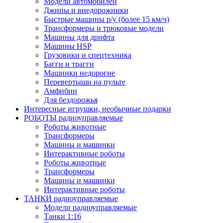
Модели автомобилей
Джипы и внедорожники
Быстрые машины р/у (более 15 км/ч)
Трансформеры и трюковые модели
Машины для дрифта
Машины HSP
Грузовики и спецтехника
Багги и трагги
Машинки недорогие
Перевертыши на пульте
Амфибии
Для бездорожья
Интересные игрушки, необычные подарки
РОБОТЫ радиоуправляемые
Роботы животные
Трансформеры
Машины и машинки
Интерактивные роботы
Роботы животные
Трансформеры
Машины и машинки
Интерактивные роботы
ТАНКИ радиоуправляемые
Модели радиоуправляемые
Танки 1:16