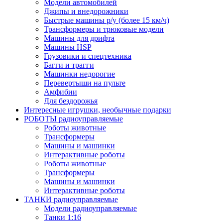
Модели автомобилей
Джипы и внедорожники
Быстрые машины р/у (более 15 км/ч)
Трансформеры и трюковые модели
Машины для дрифта
Машины HSP
Грузовики и спецтехника
Багги и трагги
Машинки недорогие
Перевертыши на пульте
Амфибии
Для бездорожья
Интересные игрушки, необычные подарки
РОБОТЫ радиоуправляемые
Роботы животные
Трансформеры
Машины и машинки
Интерактивные роботы
Роботы животные
Трансформеры
Машины и машинки
Интерактивные роботы
ТАНКИ радиоуправляемые
Модели радиоуправляемые
Танки 1:16