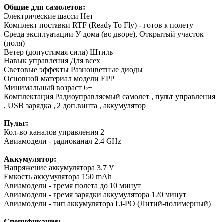
Общие для самолетов:
Электрические шасси
Нет
Комплект поставки
RTF (Ready To Fly) - готов к полету
Среда эксплуатации
У дома (во дворе), Открытый участок
(поля)
Ветер (допустимая сила)
Штиль
Навык управления
Для всех
Световые эффекты
Разноцветные диоды
Основной материал модели
EPP
Минимальный возраст
6+
Комплектация
Радиоуправляемый самолет , пульт управления
, USB зарядка , 2 доп.винта , аккумулятор
Пульт:
Кол-во каналов управления
2
Авиамодели - радиоканал
2.4 GHz
Аккумулятор:
Напряжение аккумулятора
3.7 V
Емкость аккумулятора
150 mAh
Авиамодели - время полета
до 10 минут
Авиамодели - время зарядки аккумулятора
120 минут
Авиамодели - тип аккумулятора
Li-PO (Литий-полимерный)
Спецификация: