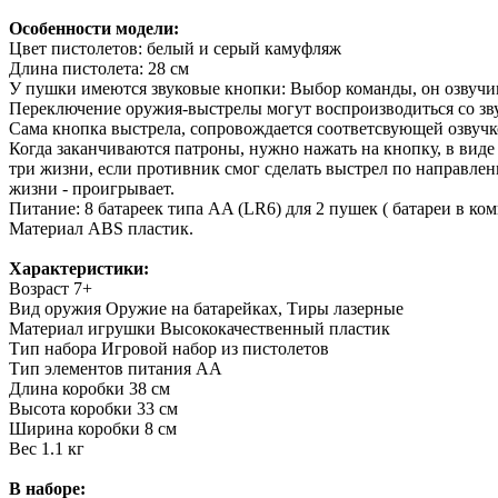
Особенности модели:
Цвет пистолетов: белый и серый камуфляж
Длина пистолета: 28 см
У пушки имеются звуковые кнопки: Выбор команды, он озвучив
Переключение оружия-выстрелы могут воспроизводиться со зв
Сама кнопка выстрела, сопровождается соответсвующей озвучк
Когда заканчиваются патроны, нужно нажать на кнопку, в виде 
три жизни, если противник смог сделать выстрел по направлен
жизни - проигрывает.
Питание: 8 батареек типа AA (LR6) для 2 пушек ( батареи в ком
Материал ABS пластик.
Характеристики:
Возраст
7+
Вид оружия
Оружие на батарейках, Тиры лазерные
Материал игрушки
Высококачественный пластик
Тип набора
Игровой набор из пистолетов
Тип элементов питания
АА
Длина коробки
38 см
Высота коробки
33 см
Ширина коробки
8 см
Вес
1.1 кг
В наборе: