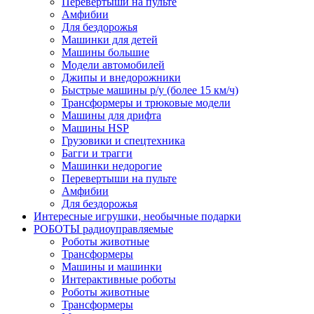
Перевертыши на пульте
Амфибии
Для бездорожья
Машинки для детей
Машины большие
Модели автомобилей
Джипы и внедорожники
Быстрые машины р/у (более 15 км/ч)
Трансформеры и трюковые модели
Машины для дрифта
Машины HSP
Грузовики и спецтехника
Багги и трагги
Машинки недорогие
Перевертыши на пульте
Амфибии
Для бездорожья
Интересные игрушки, необычные подарки
РОБОТЫ радиоуправляемые
Роботы животные
Трансформеры
Машины и машинки
Интерактивные роботы
Роботы животные
Трансформеры