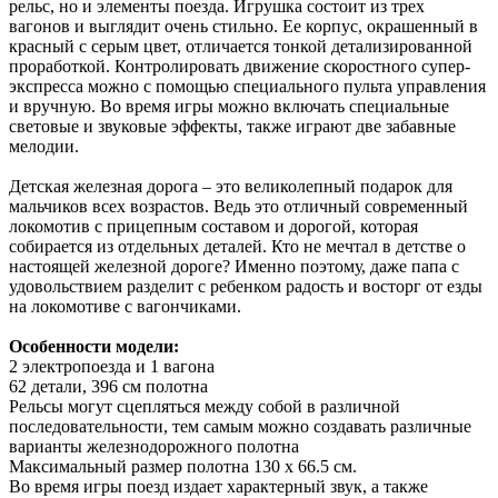
рельс, но и элементы поезда. Игрушка состоит из трех
вагонов и выглядит очень стильно. Ее корпус, окрашенный в
красный с серым цвет, отличается тонкой детализированной
проработкой. Контролировать движение скоростного супер-
экспресса можно с помощью специального пульта управления
и вручную. Во время игры можно включать специальные
световые и звуковые эффекты, также играют две забавные
мелодии.
Детская железная дорога – это великолепный подарок для
мальчиков всех возрастов. Ведь это отличный современный
локомотив с прицепным составом и дорогой, которая
собирается из отдельных деталей. Кто не мечтал в детстве о
настоящей железной дороге? Именно поэтому, даже папа с
удовольствием разделит с ребенком радость и восторг от езды
на локомотиве с вагончиками.
Особенности модели:
2 электропоезда и 1 вагона
62 детали, 396 см полотна
Рельсы могут сцепляться между собой в различной
последовательности, тем самым можно создавать различные
варианты железнодорожного полотна
Максимальный размер полотна 130 х 66.5 см.
Во время игры поезд издает характерный звук, а также